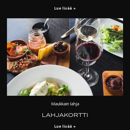
Liity
Lue lisää
kanta-
asiakkaaksi
Maukkain lahja
LAHJAKORTTI
Lahjakortti
Lue lisää