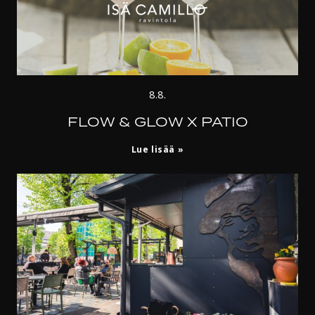
8.8.
FLOW & GLOW X PATIO
FLOW
Lue lisää
&
GLOW
X
PATIO