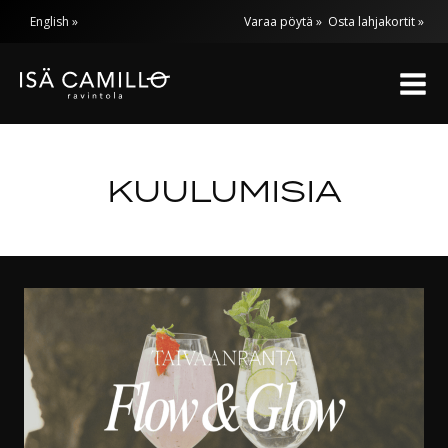
Siirry
English
Varaa pöytä »
Osta lahjakortit »
sisältöön
KUULUMISIA