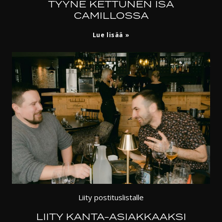
TYYNE KETTUNEN ISÄ
CAMILLOSSA
Tyyne
Lue lisää
Kettunen
Isä
Camillossa
Liity postituslistalle
LIITY KANTA-ASIAKKAAKSI