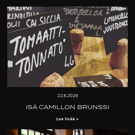
22.8.2026
ISÄ CAMILLON BRUNSSI
Isä
Lue lisää
Camillon
brunssi