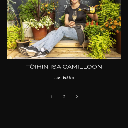
TÖIHIN ISÄ CAMILLOON
Töihin
Lue lisää
Isä
Camilloon
SIVUNAVIGOINTI
Seuraava
1
2
sivu