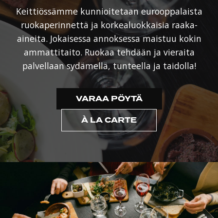
Keittiössämme kunnioitetaan eurooppalaista
ruokaperinnettä ja korkealuokkaisia raaka-
aineita. Jokaisessa annoksessa maistuu kokin
ammattitaito. Ruokaa tehdään ja vieraita
palvellaan sydämellä, tunteella ja taidolla!
VARAA PÖYTÄ
À LA CARTE