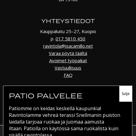
YHTEYSTIEDOT
Kauppakatu 25–27, Kuopio
p.
017 5810 450
ravintola@isacamillo.net
Varaa pöytä täältä
Avoimet työpaikat
Vastuullisuus
FAQ
PATIO PALVELEE
SOME
Patiomme on keidas keskellä kaupunkia!
Facebook
Ravintolamme vehreä terassi Snellmanin puiston
Instagram
laidalla tarjoaa ruokaa ja juomaa aamusta
Trip Advisor
iltaan. Patiolla on käytössä sama ruokalista kuin
Käytämme evästeitä tarjotaksemme sinulle parhaan
sisällä ravintolassa.